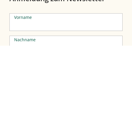
Vorname
Nachname
Email-Adresse*
Ich habe die
Datenschutzerklärung
gelesen
und stimme dieser zu.
Jetzt anmelden
Inselpost