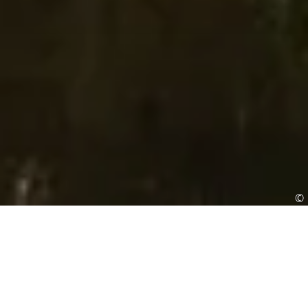
©
Wettervorhersage