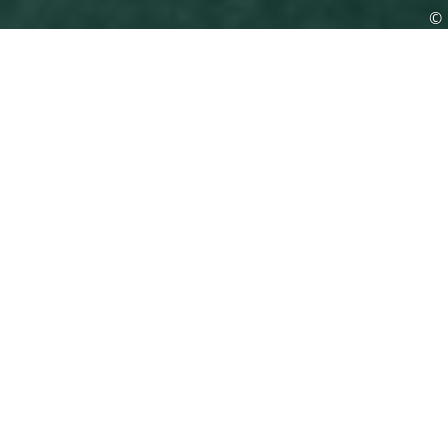
©
Unsere Küstenstromer
DIE UMWELTFREUNDLICHE ALTERNATIVE
ZUM EIGENEN AUTO
Nicht nur für Insulaner - unser
Carsharing-
Angebot am Hafen Neuharlingersiel
richtet
sich an alle,
die umweltschonend
unterwegs
sein möchten.
Carsharing entlastet
die Umwelt, schont
den Geldbeutel,spart Ressourcen und leistet