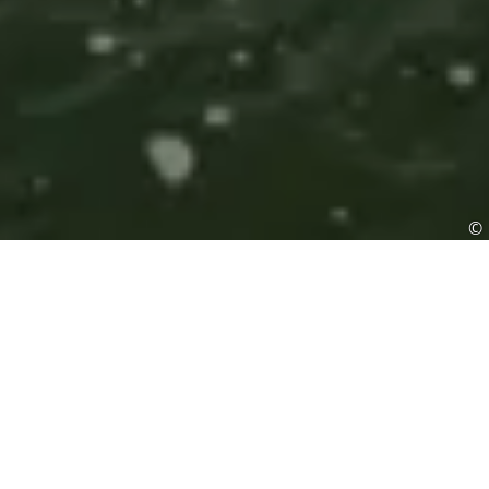
©
Anreise nach Spiekeroog
ANKOMMEN UND RUNTERFAHREN
Freie Zeit ist uns
wertvoll
. Wie oft sehnen
wir uns im Alltag danach, können die