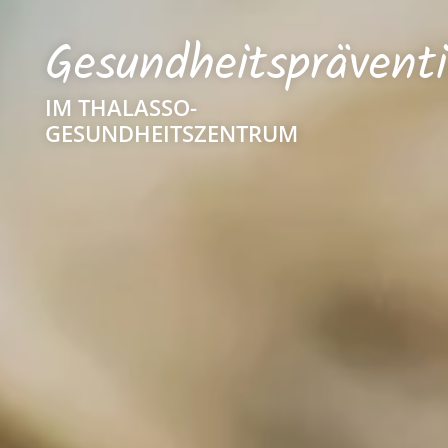
Gesundheitsprävent
IM THALASSO-
GESUNDHEITSZENTRUM