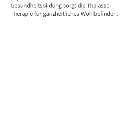
Gesundheitsbildung sorgt die Thalasso-
Therapie für ganzheitliches Wohlbefinden.
Der
Reichtum
an
Mineralien
,
Spurenelementen
und
Sauerstoff
hilft Ihrem
Körper auf vielfältige Weise. Die
Salzmischung
gleicht der des
menschlichen
Blutes
. Sie wird daher besonders gut vom
Körper aufgenommen und fördert
Heilungsprozesse
. Nehmen Sie ein Bad in
der Nordsee oder auch im beheizten
Meerwasserbecken und Sie werden sehen:
Thalasso ist Wellness für Körper, Geist und
Seele.
Zu den Angeboten