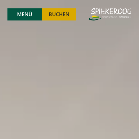
MENÜ
BUCHEN