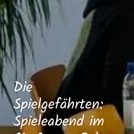
Die
Spielgefährten:
Spieleabend im