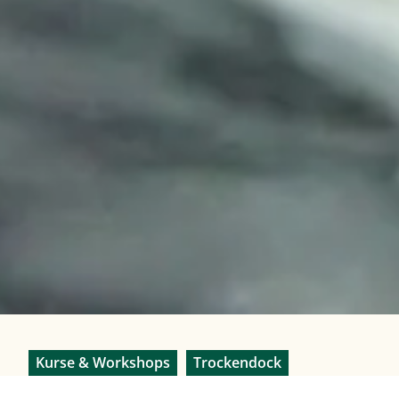
Kategorie(n):
Kurse & Workshops
Trockendock