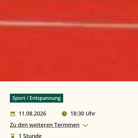
Kategorie(n):
Sport / Entspannung
11.08.2026
18:30 Uhr
Datum:
Uhrzeit:
Zu den weiteren Terminen
1 Stunde