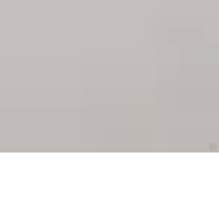
©
Holistic Uttieds