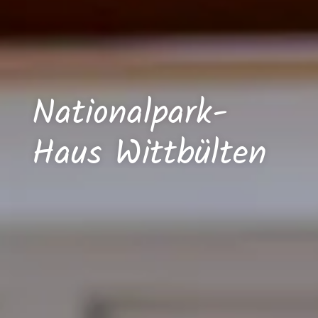
Nationalpark-
Haus Wittbülten